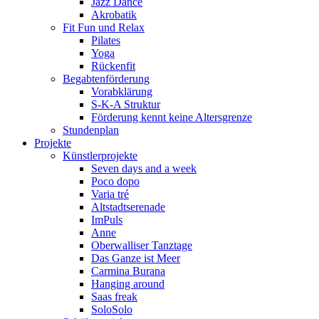
Jazz Dance
Akrobatik
Fit Fun und Relax
Pilates
Yoga
Rückenfit
Begabtenförderung
Vorabklärung
S-K-A Struktur
Förderung kennt keine Altersgrenze
Stundenplan
Projekte
Künstlerprojekte
Seven days and a week
Poco dopo
Varia tré
Altstadtserenade
ImPuls
Anne
Oberwalliser Tanztage
Das Ganze ist Meer
Carmina Burana
Hanging around
Saas freak
SoloSolo