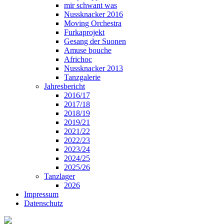
mir schwant was
Nussknacker 2016
Moving Orchestra
Furkaprojekt
Gesang der Suonen
Amuse bouche
Africhoc
Nussknacker 2013
Tanzgalerie
Jahresbericht
2016/17
2017/18
2018/19
2019/21
2021/22
2022/23
2023/24
2024/25
2025/26
Tanzlager
2026
Impressum
Datenschutz