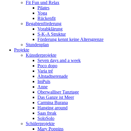
Fit Fun und Relax
Pilates
Yoga
Rückenfit
Begabtenförderung
Vorabklärung
S-K-A Struktur
Förderung kennt keine Altersgrenze
Stundenplan
Projekte
Künstlerprojekte
Seven days and a week
Poco dopo
Varia tré
Altstadtserenade
ImPuls
Anne
Oberwalliser Tanztage
Das Ganze ist Meer
Carmina Burana
Hanging around
Saas freak
SoloSolo
Schülerprojekte
Mary Poppins