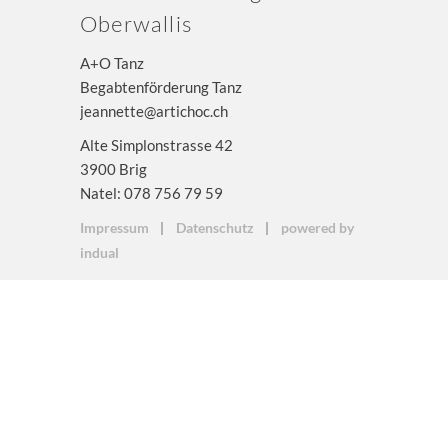
Oberwallis
A+O Tanz
Begabtenförderung Tanz
jeannette@artichoc.ch
Alte Simplonstrasse 42
3900 Brig
Natel: 078 756 79 59
Impressum
Datenschutz
powered by
indual