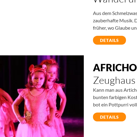
Aus dem Schmelzwass
zauberhafte Musik. D
früher, wo Glaube un
DETAILS
AFRICH
Zeughaus 
Kann man aus Artich
bunten farbigen Kos
bot ein Pottpurri vo
DETAILS