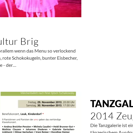
ltur Brig
orallem wenn das Menu so verlockend
 rote Schokokugeln, bunter Eisbecher,
e - der…
TANZGAL
2014 Zeug
Die Tanzgalerie ist 
tänzerischem Ausdruc