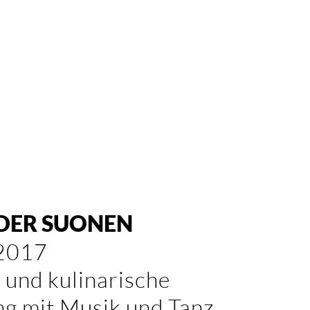
DER SUONEN
 2017
e und kulinarische
g mit Musik und Tanz