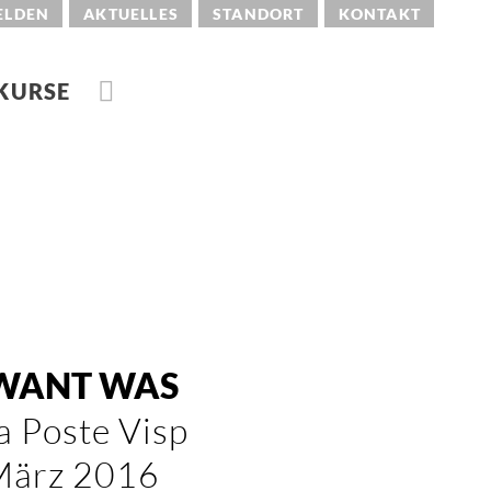
ELDEN
AKTUELLES
STANDORT
KONTAKT
KURSE
WANT WAS
a Poste Visp
 März 2016