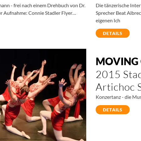
mann - frei nach einem Drehbuch von Dr.
Die tänzerische Inte
er Aufnahme: Connie Stadler Flyer…
Sprecher Beat Albrec
eigenen Ich
DETAILS
MOVING
2015 Stad
Artichoc 
Konzertanz - die Mus
DETAILS