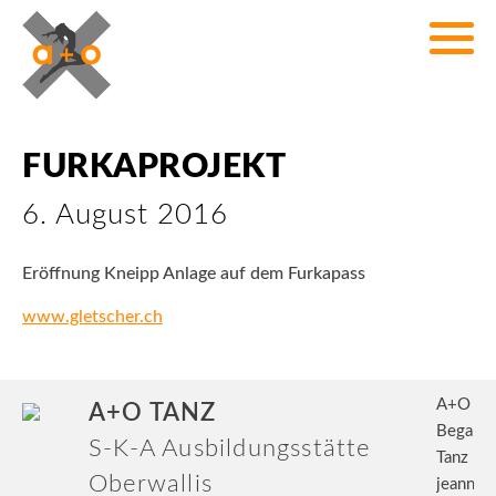
FURKAPROJEKT
6. August 2016
Eröffnung Kneipp Anlage auf dem Furkapass
www.gletscher.ch
A+O Ta
A+O TANZ
Begabte
S-K-A Ausbildungsstätte
Tanz
Oberwallis
jeannet