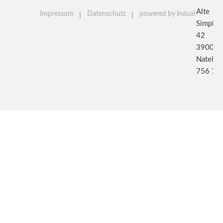
Alte
Impressum
Datenschutz
powered by indual
Simplon
42
3900 Br
Natel: 
756 79